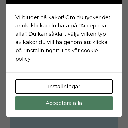
Vi bjuder på kakor! Om du tycker det
är ok, klickar du bara på "Acceptera
alla". Du kan såklart välja vilken typ
NATIVE
av kakor du vill ha genom att klicka
Nå genom bruset med ditt
på "Inställningar".
Läs vår cookie
budskap.
policy
Inställningar
Acceptera alla
PODCAST